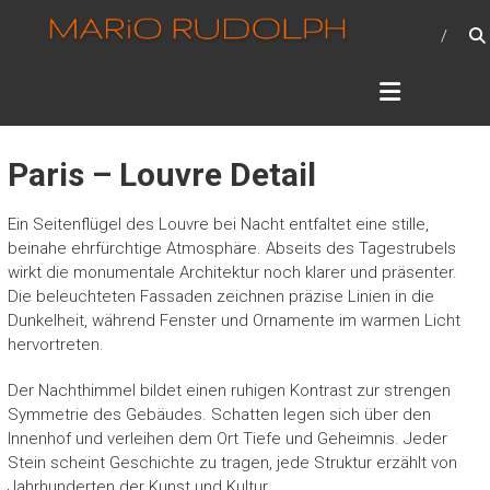
Zum
MARIO RUDOLPH –
Inhalt
PHOTOGRAPHIE
springen
Photographie – mein Hobby
Paris – Louvre Detail
Ein Seitenflügel des Louvre bei Nacht entfaltet eine stille,
beinahe ehrfürchtige Atmosphäre. Abseits des Tagestrubels
wirkt die monumentale Architektur noch klarer und präsenter.
Die beleuchteten Fassaden zeichnen präzise Linien in die
Dunkelheit, während Fenster und Ornamente im warmen Licht
hervortreten.
Der Nachthimmel bildet einen ruhigen Kontrast zur strengen
Symmetrie des Gebäudes. Schatten legen sich über den
Innenhof und verleihen dem Ort Tiefe und Geheimnis. Jeder
Stein scheint Geschichte zu tragen, jede Struktur erzählt von
Jahrhunderten der Kunst und Kultur.