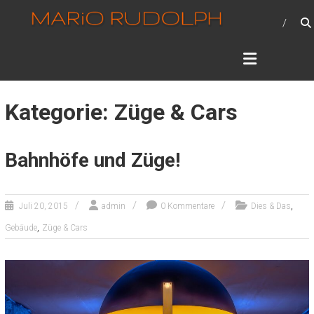
Zum
MARIO RUDOLPH –
Inhalt
PHOTOGRAPHIE
springen
Photographie – mein Hobby
Kategorie: Züge & Cars
Bahnhöfe und Züge!
,
Juli 20, 2015
admin
0 Kommentare
Dies & Das
,
Gebäude
Züge & Cars